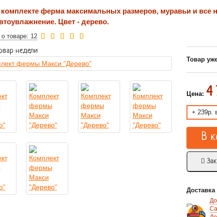
 комплекте ферма максимальных размеров, муравьи и все н
втоувлажнение. Цвет - дерево.
о товаре: 12
Товар недели
Товар уже
4
Цена:
+ 239р. 
В к
Зак
Доставка 
До
Са