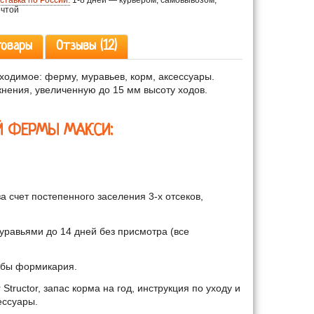
ставка по России:
1-8 дней — курьером, самовывозом,
чтой
товары
Отзывы (12)
ходимое: ферму, муравьев, корм, аксессуары.
нения, увеличенную до 15 мм высоту ходов.
Й ФЕРМЫ МАКСИ:
а счет постепенного заселения 3-х отсеков,
уравьями до 14 дней без присмотра (все
жбы формикария.
tructor, запас корма на год, инструкция по уходу и
ессуары.