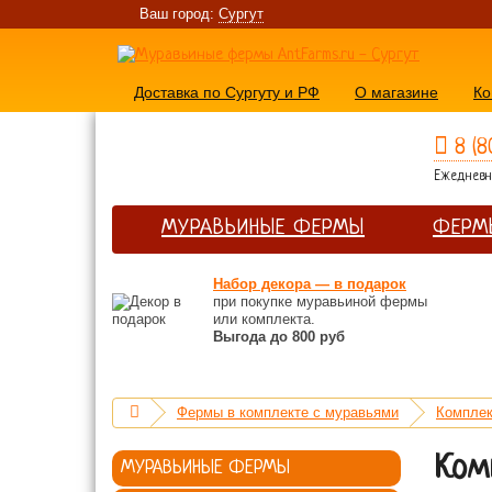
Ваш город:
Сургут
Доставка по Сургуту и РФ
О магазине
Ко
8 (8
Ежедневно
МУРАВЬИНЫЕ ФЕРМЫ
ФЕРМ
Набор декора — в подарок
при покупке муравьиной фермы
или комплекта.
Выгода до 800 руб
Фермы в комплекте с муравьями
Комплек
Ком
МУРАВЬИНЫЕ ФЕРМЫ