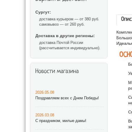
Сургут:
Опис
доставка курьером — от 380 руб.
самовывоз — от 260 руб.
Комплек
Доставка в другие регионы:
Большой
доставка Почтой России
Идеальн
(рассчитывается индивидуально).
ОСН
Б
Новости магазина
У
М
р
2026.05.08
С
Поздравляем всех с Днем Победы!
н
С
2026.03.08
С праздником, милые дамы!
В
з