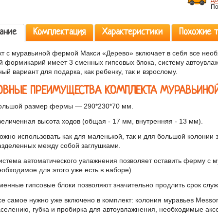
До
По
ание
Комплектация
Характеристики
Похожие 
т с муравьиной фермой Макси «Дерево» включает в себя все необ
 формикарий имеет 3 сменных гипсовых блока, систему автоувлаж
ый вариант для подарка, как ребенку, так и взрослому.
ОВНЫЕ ПРЕИМУЩЕСТВА КОМПЛЕКТА МУРАВЬИНО
ольшой размер фермы — 290*230*70 мм.
величенная высота ходов (общая - 17 мм, внутренняя - 13 мм).
ожно использовать как для маленькой, так и для большой колонии з
азделенных между собой заглушками.
истема автоматического увлажнения позволяет оставить ферму с м
еобходимое для этого уже есть в наборе).
менные гипсовые блоки позволяют значительно продлить срок слу
се самое нужно уже включено в комплект: колония муравьев Messor S
аселению, губка и пробирка для автоувлажнения, необходимые акс