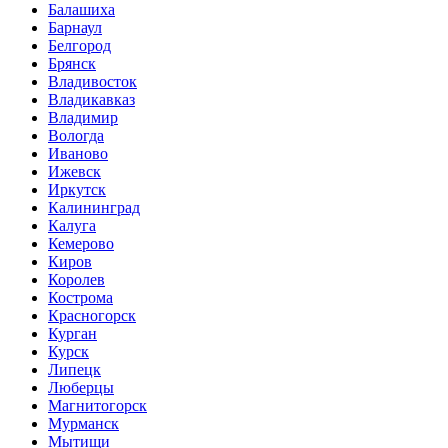
Балашиха
Барнаул
Белгород
Брянск
Владивосток
Владикавказ
Владимир
Вологда
Иваново
Ижевск
Иркутск
Калининград
Калуга
Кемерово
Киров
Королев
Кострома
Красногорск
Курган
Курск
Липецк
Люберцы
Магнитогорск
Мурманск
Мытищи