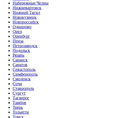
Набережные Челны
Нижневартовск
Нижний Тагил
Новокузнецк
Новороссийск
Одинцово
Орел
Оренбург
Пенза
Петрозаводск
Подольск
Рязань
Саранск
Саратов
Севастополь
Симферополь
Смоленск
Сочи
Ставрополь
Сургут
Таганрог
Тамбов
Тверь
Тольятти
Томск